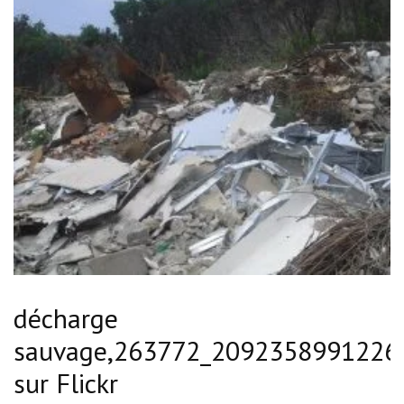
décharge
sauvage,263772_2092358991226
sur Flickr