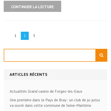
CONTINUER LA LECTURE
Pagination
des
Page
Page
Page
1
2
3
publications
Rechercher
ARTICLES RÉCENTS
Actualités Grand casino de Forges-les-Eaux
Une première dans le Pays de Bray : un club de ju-jutsu
va ouvrir dans cette commune de Seine-Maritime