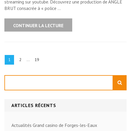
streaming sur youtube. Découvrez une production de ANGLE
BRUT consacrée à « police …
CONTINUER LA LECTURE
Pagination
des
Page
Page
Page
1
2
…
19
publications
Rechercher
ARTICLES RÉCENTS
Actualités Grand casino de Forges-les-Eaux