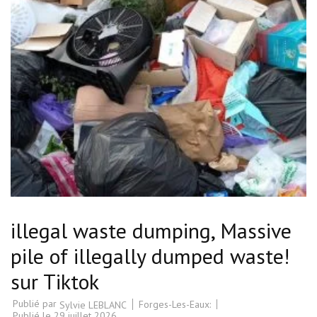
illegal waste dumping, Massive
pile of illegally dumped waste!
sur Tiktok
Publié par
Forges-Les-Eaux:
Sylvie LEBLANC
Publié le
29 juillet 2026