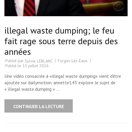
illegal waste dumping; le feu
fait rage sous terre depuis des
années
Publié par
Forges-Les-Eaux:
Sylvie LEBLANC
Publié le
15 juillet 2026
Une vidéo consacrée à «illegal waste dumping» vient d’être
ajoutée sur dailymotion. annette143 explore le sujet de
« illegal waste dumping » …
CONTINUER LA LECTURE