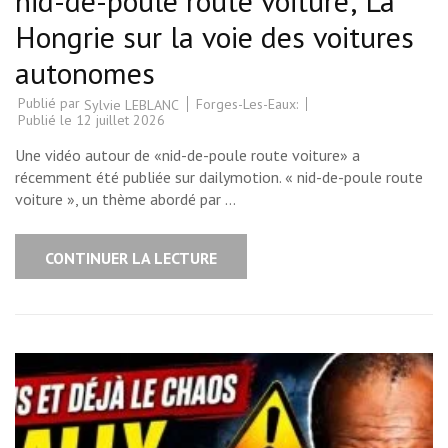
nid-de-poule route voiture; La
Hongrie sur la voie des voitures
autonomes
Publié par
Forges-Les-Eaux:
Sylvie LEBLANC
Publié le
12 juillet 2026
Une vidéo autour de «nid-de-poule route voiture» a
récemment été publiée sur dailymotion. « nid-de-poule route
voiture », un thème abordé par …
CONTINUER LA LECTURE