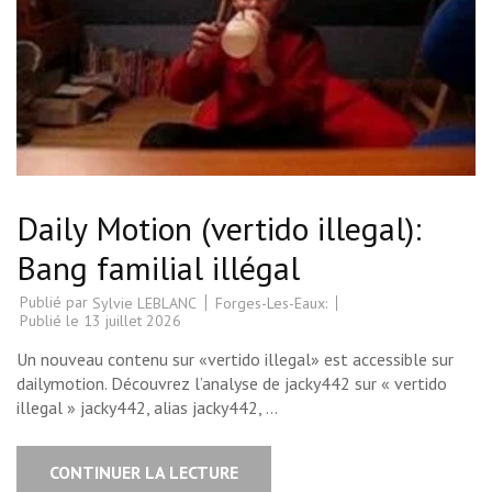
Daily Motion (vertido illegal):
Bang familial illégal
Publié par
Forges-Les-Eaux:
Sylvie LEBLANC
Publié le
13 juillet 2026
Un nouveau contenu sur «vertido illegal» est accessible sur
dailymotion. Découvrez l’analyse de jacky442 sur « vertido
illegal » jacky442, alias jacky442, …
CONTINUER LA LECTURE