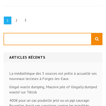
Pagination
des
Page
Page
Page
1
2
3
publications
Rechercher
ARTICLES RÉCENTS
La médiathèque des 3 sources est prête à accueillir ses
nouveaux lecteurs à Forges-les-Eaux
illegal waste dumping, Massive pile of illegally dumped
waste! sur Tiktok
400€ pour un sac-poubelle jeté ou un pipi sauvage:
Bruxelles durcit ses sanctions contre les incivilités,