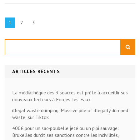
Pagination
des
Page
Page
Page
1
2
3
publications
Rechercher
ARTICLES RÉCENTS
La médiathèque des 3 sources est prête à accueillir ses
nouveaux lecteurs à Forges-les-Eaux
illegal waste dumping, Massive pile of illegally dumped
waste! sur Tiktok
400€ pour un sac-poubelle jeté ou un pipi sauvage:
Bruxelles durcit ses sanctions contre les incivilités,