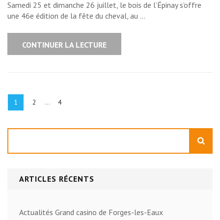
Samedi 25 et dimanche 26 juillet, le bois de l’Épinay s’offre
une 46e édition de la fête du cheval, au …
CONTINUER LA LECTURE
Pagination
des
Page
Page
Page
1
2
…
4
publications
Rechercher
ARTICLES RÉCENTS
Actualités Grand casino de Forges-les-Eaux