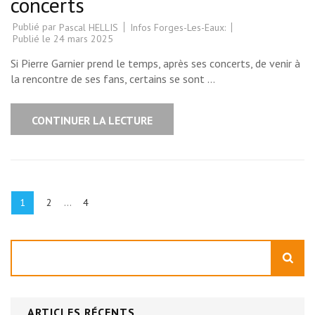
concerts
Publié par
Infos Forges-Les-Eaux:
Pascal HELLIS
Publié le
24 mars 2025
Si Pierre Garnier prend le temps, après ses concerts, de venir à
la rencontre de ses fans, certains se sont …
CONTINUER LA LECTURE
Pagination
des
Page
Page
Page
1
2
…
4
publications
Rechercher
ARTICLES RÉCENTS