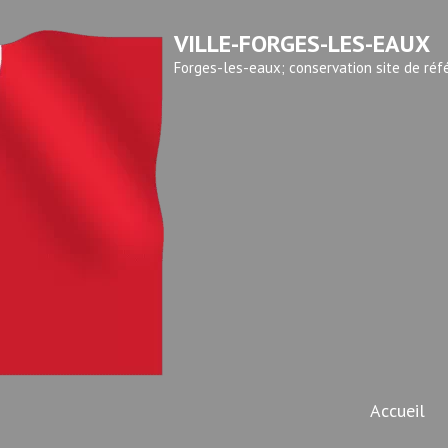
VILLE-FORGES-LES-EAUX
Forges-les-eaux; conservation site de réf
Accueil