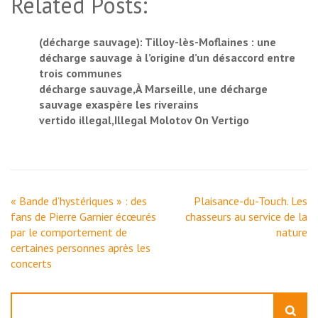
Related Posts:
(décharge sauvage): Tilloy-lès-Moflaines : une
décharge sauvage à l’origine d’un désaccord entre
trois communes
décharge sauvage,À Marseille, une décharge
sauvage exaspère les riverains
vertido illegal,Illegal Molotov On Vertigo
Navigation
« Bande d’hystériques » : des
Plaisance-du-Touch. Les
de
fans de Pierre Garnier écœurés
chasseurs au service de la
l’article
par le comportement de
nature
certaines personnes après les
concerts
Rechercher