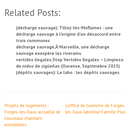
Related Posts:
(décharge sauvage): Tilloy-lès-Moflaines : une
décharge sauvage à l’origine d’un désaccord entre
trois communes
décharge sauvage,À Marseille, une décharge
sauvage exaspère les riverains
vertidos ilegales,Stop Vertidos Ilegales – Limpieza
de nidos de cigüeñas (Ourense, Septimebre 2023)
(dépôts sauvages): Le labo : les dépôts sauvages
Navigation
Projets de logements :
L’office de tourisme de Forges-
de
Forges-les-Eaux accueille de
les-Eaux labellisé Famille Plus
l’article
nouveaux chantiers
immobiliers