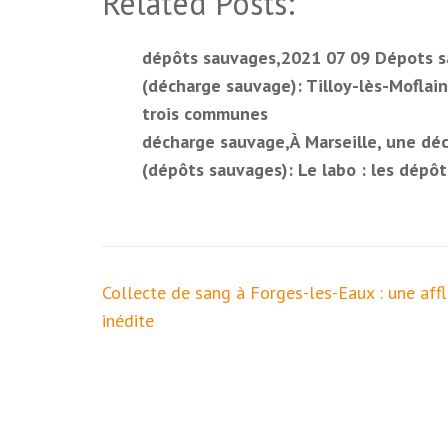
Related Posts:
dépôts sauvages,2021 07 09 Dépots s
(décharge sauvage): Tilloy-lès-Moflain
trois communes
décharge sauvage,À Marseille, une déc
(dépôts sauvages): Le labo : les dépô
Navigation
Collecte de sang à Forges-les-Eaux : une aff
de
inédite
l’article