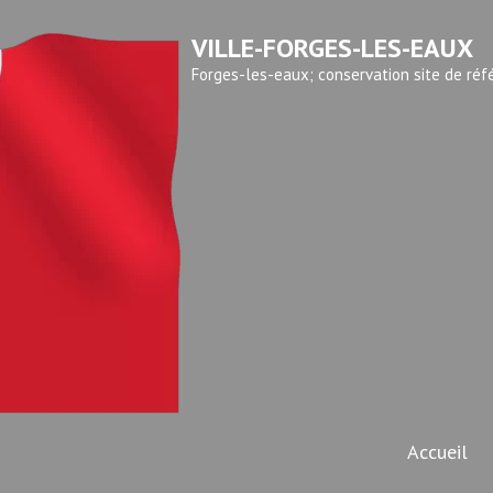
VILLE-FORGES-LES-EAUX
Forges-les-eaux; conservation site de réf
Accueil