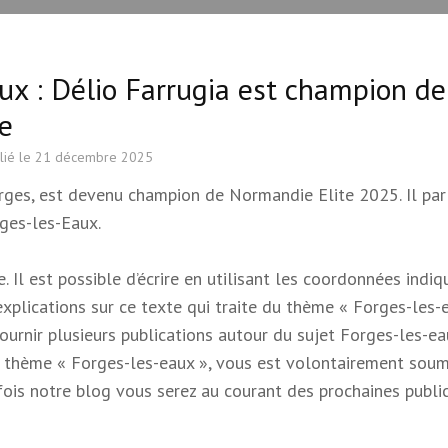
ux : Délio Farrugia est champion de
e
lié le
21 décembre 2025
orges, est devenu champion de Normandie Elite 2025. Il par
rges-les-Eaux.
 Il est possible d’écrire en utilisant les coordonnées indi
 explications sur ce texte qui traite du thème « Forges-les-e
 fournir plusieurs publications autour du sujet Forges-les-e
e du thème « Forges-les-eaux », vous est volontairement soum
s fois notre blog vous serez au courant des prochaines publi