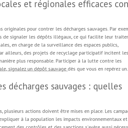
locales et régionales efficaces co
ns originales pour contrer les décharges sauvages. Par exem
 de signaler les dépôts illégaux, ce qui facilite leur trait
ales, en charge de la surveillance des espaces publics,
ailleurs, des projets de recyclage participatif incitent le
manière plus responsable. Participer à la lutte contre les
ale, signalez un dépôt sauvage
dès que vous en repérez un.
les décharges sauvages : quelles
s, plusieurs actions doivent être mises en place. Les camp
r expliquer à la population les impacts environnementaux et
cement des contrôles et des sanctions s’avère aussi nécess