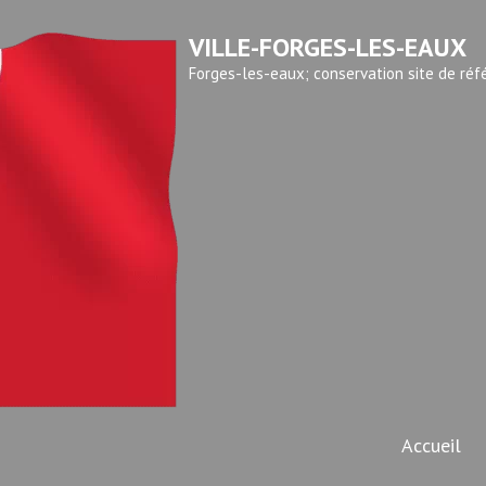
VILLE-FORGES-LES-EAUX
Forges-les-eaux; conservation site de réf
Accueil