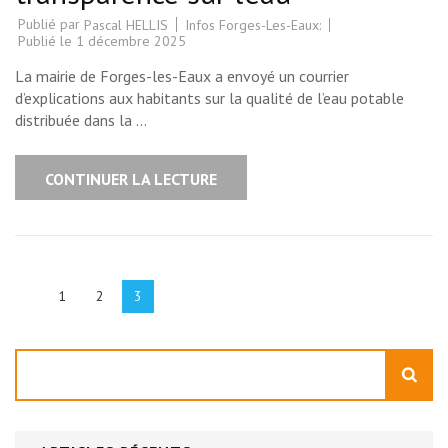
Publié par
Infos Forges-Les-Eaux:
Pascal HELLIS
Publié le
1 décembre 2025
La mairie de Forges-les-Eaux a envoyé un courrier
d’explications aux habitants sur la qualité de l’eau potable
distribuée dans la …
CONTINUER LA LECTURE
Pagination
des
Page
Page
Page
1
2
3
publications
Rechercher