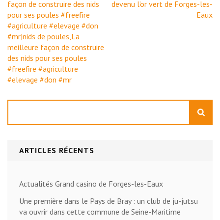
de
façon de construire des nids
devenu l’or vert de Forges-les-
l’article
pour ses poules #freefire
Eaux
#agriculture #elevage #don
#mr|nids de poules,La
meilleure façon de construire
des nids pour ses poules
#freefire #agriculture
#elevage #don #mr
Rechercher
ARTICLES RÉCENTS
Actualités Grand casino de Forges-les-Eaux
Une première dans le Pays de Bray : un club de ju-jutsu
va ouvrir dans cette commune de Seine-Maritime