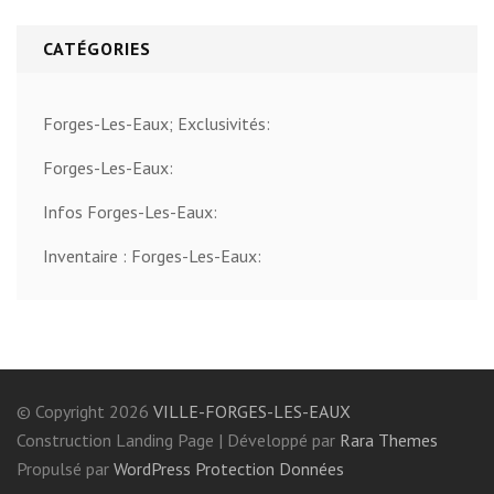
CATÉGORIES
Forges-Les-Eaux; Exclusivités:
Forges-Les-Eaux:
Infos Forges-Les-Eaux:
Inventaire : Forges-Les-Eaux:
© Copyright 2026
VILLE-FORGES-LES-EAUX
Construction Landing Page | Développé par
Rara Themes
Propulsé par
WordPress
Protection Données