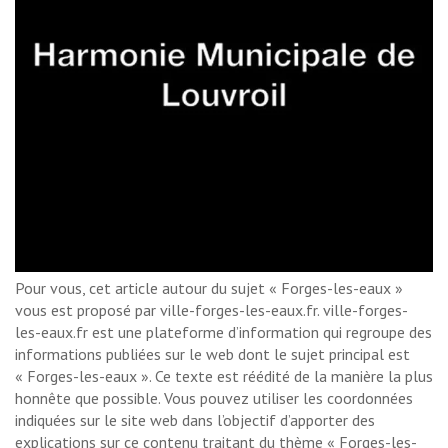
Pour vous, cet article autour du sujet « Forges-les-eaux »
vous est proposé par ville-forges-les-eaux.fr. ville-forges-
les-eaux.fr est une plateforme d’information qui regroupe des
informations publiées sur le web dont le sujet principal est
« Forges-les-eaux ». Ce texte est réédité de la manière la plus
honnête que possible. Vous pouvez utiliser les coordonnées
indiquées sur le site web dans l’objectif d’apporter des
explications sur ce contenu traitant du thème « Forges-les-