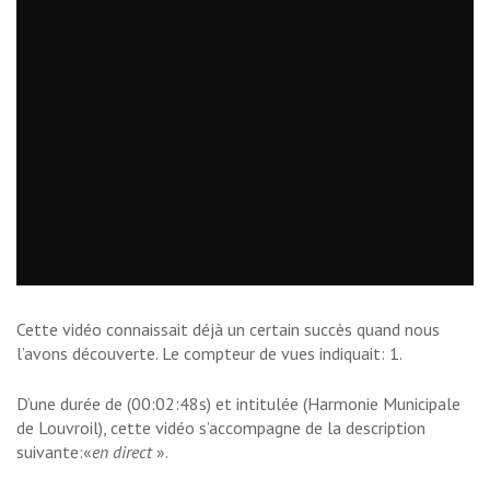
Cette vidéo connaissait déjà un certain succès quand nous
l’avons découverte. Le compteur de vues indiquait: 1.
D’une durée de (00:02:48s) et intitulée (Harmonie Municipale
de Louvroil), cette vidéo s’accompagne de la description
suivante:«
en direct
».