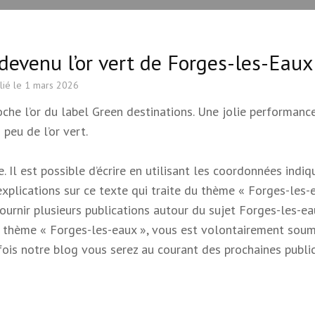
 devenu l’or vert de Forges-les-Eaux
lié le
1 mars 2026
che l’or du label Green destinations. Une jolie performanc
peu de l’or vert.
 Il est possible d’écrire en utilisant les coordonnées indi
 explications sur ce texte qui traite du thème « Forges-les-e
 fournir plusieurs publications autour du sujet Forges-les-e
e du thème « Forges-les-eaux », vous est volontairement soum
s fois notre blog vous serez au courant des prochaines publi