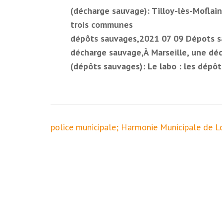
(décharge sauvage): Tilloy-lès-Moflain
trois communes
dépôts sauvages,2021 07 09 Dépots s
décharge sauvage,À Marseille, une déc
(dépôts sauvages): Le labo : les dépô
Navigation
police municipale; Harmonie Municipale de L
de
l’article