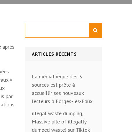
Rechercher
e après
ARTICLES RÉCENTS
quées
La médiathèque des 3
aux ».
sources est prête à
aux
accueillir ses nouveaux
is par
lecteurs à Forges-les-Eaux
cations.
illegal waste dumping,
Massive pile of illegally
dumped waste! sur Tiktok