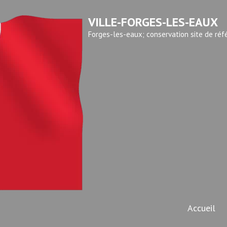
VILLE-FORGES-LES-EAUX
Forges-les-eaux; conservation site de réf
Accueil