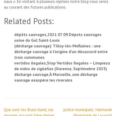
eaux ». En visitant à plusieurs reprises notre blog vous serez
au courant des futures publications.
Related Posts:
dépôts sauvages,2021 07 09 Dépots sauvages
usine du Gol Saint-Louis
(décharge sauvage): Tilloy-lès-Moflaines : une
décharge sauvage à l’origine d’un désaccord entre
trois communes
vertidos ilegales,Stop Vertidos Ilegales – Limpieza
de nidos de cigüeñas (Ourense, Septimebre 2023)
décharge sauvage,À Marseille, une décharge
sauvage exaspère les riverains
Navigation
Que sont les Brass band, ces
police municipale; Harmonie
de
groupes qui vont faire danser
Municipale de Louvroil