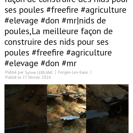
ses poules #freefire #agriculture
#elevage #don #mr|nids de
poules,La meilleure façon de
construire des nids pour ses
poules #freefire #agriculture
#elevage #don #mr
Publié par
Forges-Les-Eaux:
Sylvie LEBLANC
Publié le
27 février 2026