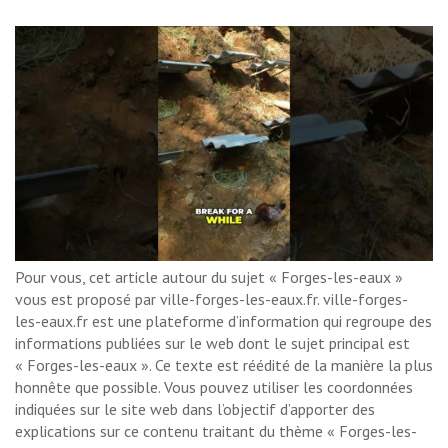
Pour vous, cet article autour du sujet « Forges-les-eaux »
vous est proposé par ville-forges-les-eaux.fr. ville-forges-
les-eaux.fr est une plateforme d’information qui regroupe des
informations publiées sur le web dont le sujet principal est
« Forges-les-eaux ». Ce texte est réédité de la manière la plus
honnête que possible. Vous pouvez utiliser les coordonnées
indiquées sur le site web dans l’objectif d’apporter des
explications sur ce contenu traitant du thème « Forges-les-