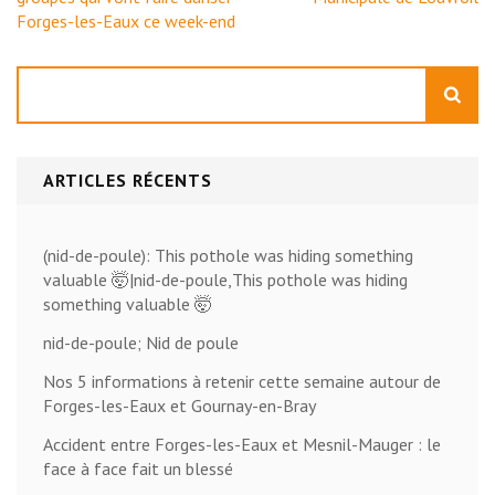
l’article
Forges-les-Eaux ce week-end
Rechercher
ARTICLES RÉCENTS
(nid-de-poule): This pothole was hiding something
valuable 🤯|nid-de-poule,This pothole was hiding
something valuable 🤯
nid-de-poule; Nid de poule
Nos 5 informations à retenir cette semaine autour de
Forges-les-Eaux et Gournay-en-Bray
Accident entre Forges-les-Eaux et Mesnil-Mauger : le
face à face fait un blessé