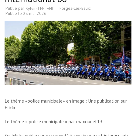
Publié par
Forges-Les-Eaux:
Sylvie LEBLANC
Publié le
28 mai 2026
Le thème «police municipale» en image : Une publication sur
Flickr
Le thème « police municipale » par maxounet13
Sur Flickr, publié par maxounet13, une image est intéressante