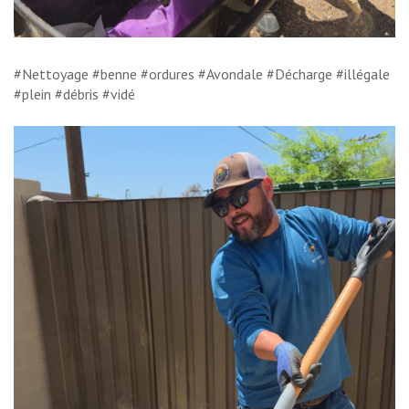
#Nettoyage #benne #ordures #Avondale #Décharge #illégale
#plein #débris #vidé