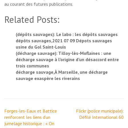
au courant des futures publications.
Related Posts:
(dépôts sauvages): Le labo : les dépôts sauvages
dépôts sauvages,2021 07 09 Dépots sauvages
usine du Gol Saint-Louis
(décharge sauvage): Tilloy-lès-Moflaines : une
décharge sauvage à l’origine d’un désaccord entre
trois communes
décharge sauvage,À Marseille, une décharge
sauvage exaspère les riverains
Navigation
Forges-les-Eaux et Battice
Flickr (police municipale):
de
renforcent les liens d’un
Défilé International 60
l’article
jumelage historique : « On