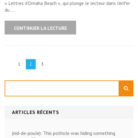
« Lettres d’Omaha Beach », qui plonge le lecteur dans l’enfer
du …
CONTINUER LA LECTURE
Pagination
des
Page
Page
Page
1
2
3
publications
Rechercher
ARTICLES RÉCENTS
(nid-de-poule): This pothole was hiding something