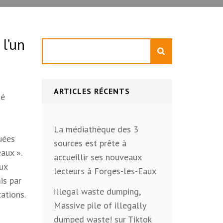
 l’un
Rechercher
ARTICLES RÉCENTS
té
La médiathèque des 3
quées
sources est prête à
aux ».
accueillir ses nouveaux
aux
lecteurs à Forges-les-Eaux
is par
illegal waste dumping,
cations.
Massive pile of illegally
dumped waste! sur Tiktok