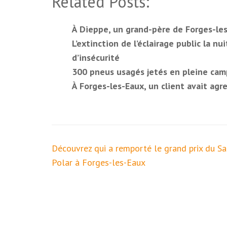
Related Posts:
À Dieppe, un grand-père de Forges-les
L’extinction de l’éclairage public la n
d’insécurité
300 pneus usagés jetés en pleine cam
À Forges-les-Eaux, un client avait ag
Navigation
Découvrez qui a remporté le grand prix du S
de
Polar à Forges-les-Eaux
l’article