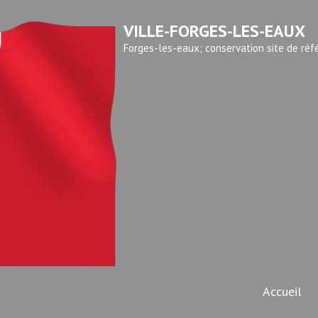
VILLE-FORGES-LES-EAUX
Forges-les-eaux; conservation site de réf
Accueil