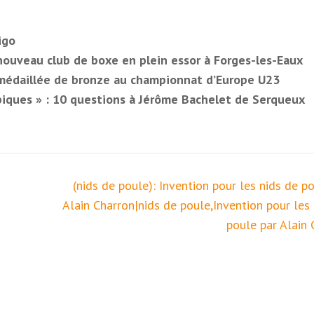
igo
 nouveau club de boxe en plein essor à Forges-les-Eaux
 médaillée de bronze au championnat d’Europe U23
piques » : 10 questions à Jérôme Bachelet de Serqueux
(nids de poule): Invention pour les nids de p
Alain Charron|nids de poule,Invention pour les 
poule par Alain 