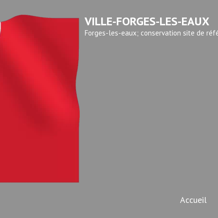
VILLE-FORGES-LES-EAUX
Forges-les-eaux; conservation site de réf
Accueil