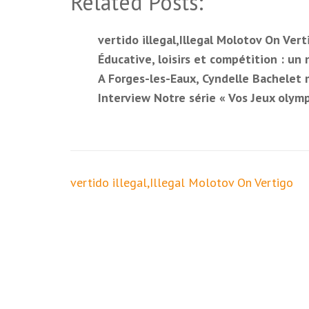
Related Posts:
vertido illegal,Illegal Molotov On Vert
Éducative, loisirs et compétition : un
A Forges-les-Eaux, Cyndelle Bachelet
Interview Notre série « Vos Jeux olym
Navigation
vertido illegal,Illegal Molotov On Vertigo
de
l’article