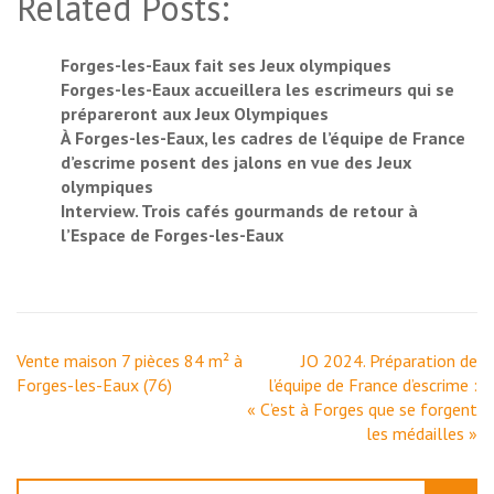
Related Posts:
Forges-les-Eaux fait ses Jeux olympiques
Forges-les-Eaux accueillera les escrimeurs qui se
prépareront aux Jeux Olympiques
À Forges-les-Eaux, les cadres de l’équipe de France
d’escrime posent des jalons en vue des Jeux
olympiques
Interview. Trois cafés gourmands de retour à
l’Espace de Forges-les-Eaux
Navigation
Vente maison 7 pièces 84 m² à
JO 2024. Préparation de
de
Forges-les-Eaux (76)
l’équipe de France d’escrime :
l’article
« C’est à Forges que se forgent
les médailles »
Rechercher