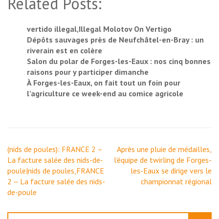
Related Posts:
vertido illegal,Illegal Molotov On Vertigo
Dépôts sauvages près de Neufchâtel-en-Bray : un
riverain est en colère
Salon du polar de Forges-les-Eaux : nos cinq bonnes
raisons pour y participer dimanche
À Forges-les-Eaux, on fait tout un foin pour
l’agriculture ce week-end au comice agricole
Navigation
(nids de poules): FRANCE 2 –
Après une pluie de médailles,
de
La facture salée des nids-de-
l’équipe de twirling de Forges-
l’article
poule|nids de poules,FRANCE
les-Eaux se dirige vers le
2 – La facture salée des nids-
championnat régional
de-poule
Rechercher