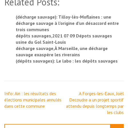
Related Posts:
(décharge sauvage): Tilloy-lès-Moflaines : une
décharge sauvage à l’origine d’un désaccord entre
trois communes
dépôts sauvages,2021 07 09 Dépots sauvages
usine du Gol Saint-Louis
décharge sauvage,À Marseille, une décharge
sauvage exaspère les riverains
(dépôts sauvages): Le labo : les dépôts sauvages
Navigation
Info: Ain : les résultats des
A Forges-les-Eaux, Joël
de
élections municipales annulés
Decoudre a un projet sportif
l’article
dans cette commune
attendu depuis longtemps par
les clubs
Rechercher