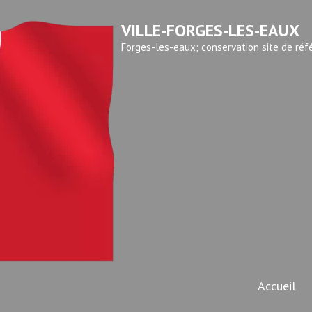
VILLE-FORGES-LES-EAUX
Forges-les-eaux; conservation site de réf
Accueil