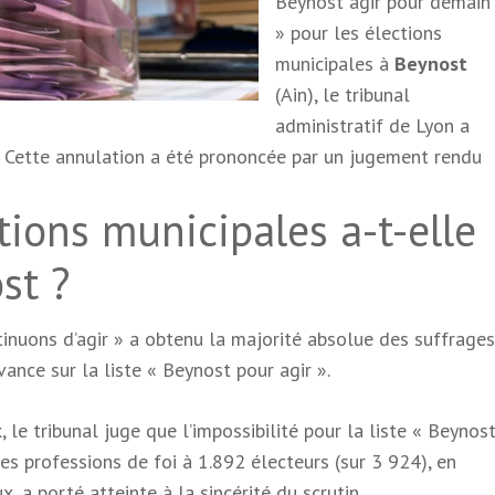
Beynost agir pour demain
» pour les élections
municipales à
Beynost
(Ain), le tribunal
administratif de Lyon a
 Cette annulation a été prononcée par un jugement rendu
tions municipales a-t-elle
st ?
tinuons d’agir » a obtenu la majorité absolue des suffrages
ance sur la liste « Beynost pour agir ».
 le tribunal juge que l’impossibilité pour la liste « Beynos
ses professions de foi à 1.892 électeurs (sur 3 924), en
, a porté atteinte à la sincérité du scrutin.