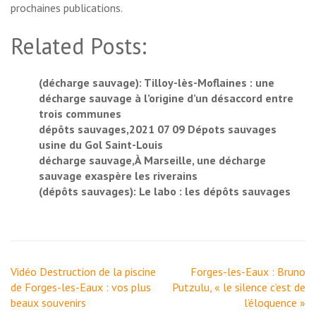
prochaines publications.
Related Posts:
(décharge sauvage): Tilloy-lès-Moflaines : une
décharge sauvage à l’origine d’un désaccord entre
trois communes
dépôts sauvages,2021 07 09 Dépots sauvages
usine du Gol Saint-Louis
décharge sauvage,À Marseille, une décharge
sauvage exaspère les riverains
(dépôts sauvages): Le labo : les dépôts sauvages
Navigation
Vidéo Destruction de la piscine
Forges-les-Eaux : Bruno
de
de Forges-les-Eaux : vos plus
Putzulu, « le silence c’est de
l’article
beaux souvenirs
l’éloquence »