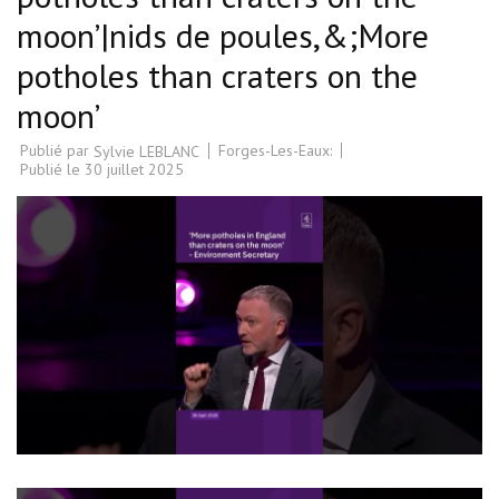
moon’|nids de poules,&;More
potholes than craters on the
moon’
Publié par
Forges-Les-Eaux:
Sylvie LEBLANC
Publié le
30 juillet 2025