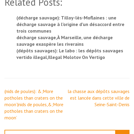
Related Posts:
(décharge sauvage): Tilloy-lès-Moflaines : une
décharge sauvage à l’origine d’un désaccord entre
trois communes
décharge sauvage,À Marseille, une décharge
sauvage exaspère les riverains
(dépôts sauvages): Le labo : les dépôts sauvages
vertido illegal,Illegal Molotov On Vertigo
Navigation
(nids de poules): &;More
la chasse aux dépôts sauvages
de
potholes than craters on the
est lancée dans cette ville de
l’article
moon’|nids de poules,&;More
Seine-Saint-Denis
potholes than craters on the
moon’
Rechercher