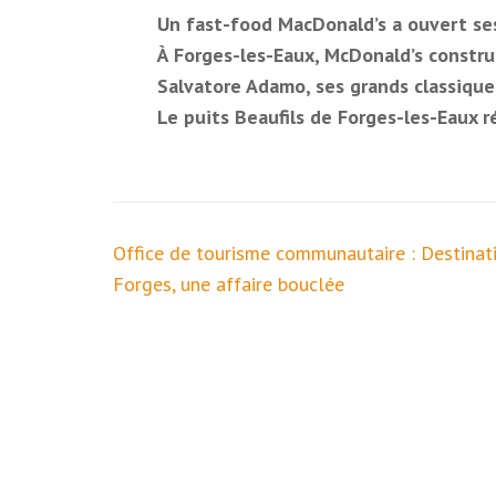
Un fast-food MacDonald’s a ouvert se
À Forges-les-Eaux, McDonald’s constru
Salvatore Adamo, ses grands classique
Le puits Beaufils de Forges-les-Eaux r
Navigation
Office de tourisme communautaire : Destinat
de
Forges, une affaire bouclée
l’article