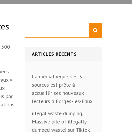
tes
Rechercher
e 500
ARTICLES RÉCENTS
quées
La médiathèque des 3
aux ».
sources est prête à
aux
accueillir ses nouveaux
is par
lecteurs à Forges-les-Eaux
cations.
illegal waste dumping,
Massive pile of illegally
dumped waste! sur Tiktok