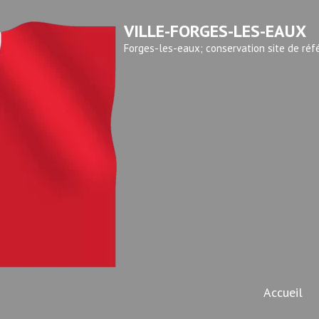
VILLE-FORGES-LES-EAUX
Forges-les-eaux; conservation site de réf
Accueil