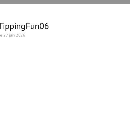
yTippingFun06
le
27 juin 2026