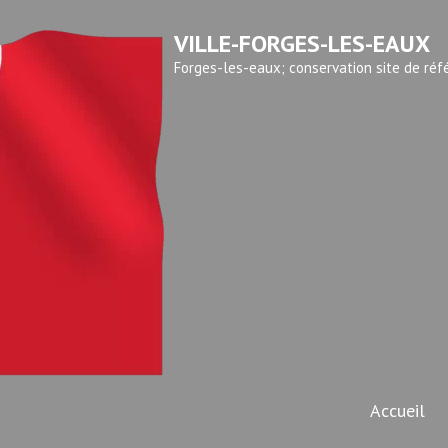
VILLE-FORGES-LES-EAUX
Forges-les-eaux; conservation site de réf
Accueil