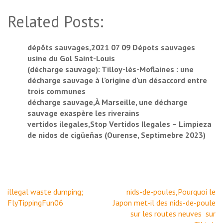
Related Posts:
dépôts sauvages,2021 07 09 Dépots sauvages
usine du Gol Saint-Louis
(décharge sauvage): Tilloy-lès-Moflaines : une
décharge sauvage à l’origine d’un désaccord entre
trois communes
décharge sauvage,À Marseille, une décharge
sauvage exaspère les riverains
vertidos ilegales,Stop Vertidos Ilegales – Limpieza
de nidos de cigüeñas (Ourense, Septimebre 2023)
Navigation
illegal waste dumping;
nids-de-poules,Pourquoi le
de
FlyTippingFun06
Japon met-il des nids-de-poule
l’article
sur les routes neuves ​​ sur