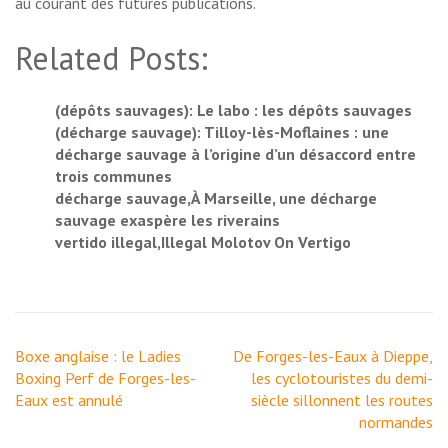
au courant des futures publications.
Related Posts:
(dépôts sauvages): Le labo : les dépôts sauvages
(décharge sauvage): Tilloy-lès-Moflaines : une
décharge sauvage à l’origine d’un désaccord entre
trois communes
décharge sauvage,À Marseille, une décharge
sauvage exaspère les riverains
vertido illegal,Illegal Molotov On Vertigo
Navigation
Boxe anglaise : le Ladies
De Forges-les-Eaux à Dieppe,
de
Boxing Perf de Forges-les-
les cyclotouristes du demi-
l’article
Eaux est annulé
siècle sillonnent les routes
normandes