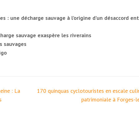
es : une décharge sauvage à l’origine d’un désaccord ent
harge sauvage exaspère les riverains
ts sauvages
igo
eine : La
170 quinquas cyclotouristes en escale culin
s
patrimoniale à Forges-l