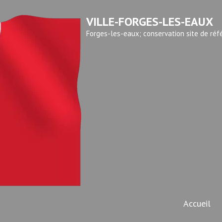
VILLE-FORGES-LES-EAUX
Forges-les-eaux; conservation site de réf
Accueil