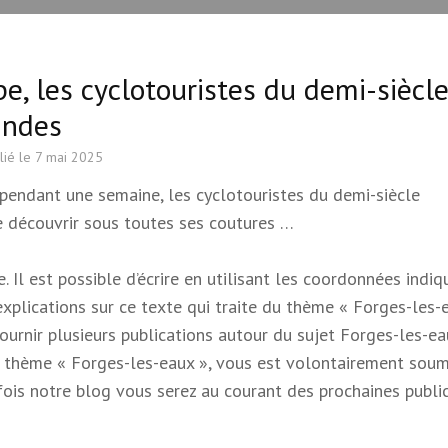
e, les cyclotouristes du demi-siècl
andes
lié le
7 mai 2025
 pendant une semaine, les cyclotouristes du demi-siècle
e découvrir sous toutes ses coutures …
 Il est possible d’écrire en utilisant les coordonnées indi
 explications sur ce texte qui traite du thème « Forges-les-e
 fournir plusieurs publications autour du sujet Forges-les-e
e du thème « Forges-les-eaux », vous est volontairement soum
s fois notre blog vous serez au courant des prochaines publi