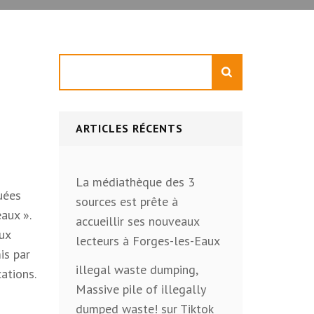
e
Rechercher
ARTICLES RÉCENTS
La médiathèque des 3
quées
sources est prête à
aux ».
accueillir ses nouveaux
aux
lecteurs à Forges-les-Eaux
is par
illegal waste dumping,
cations.
Massive pile of illegally
dumped waste! sur Tiktok