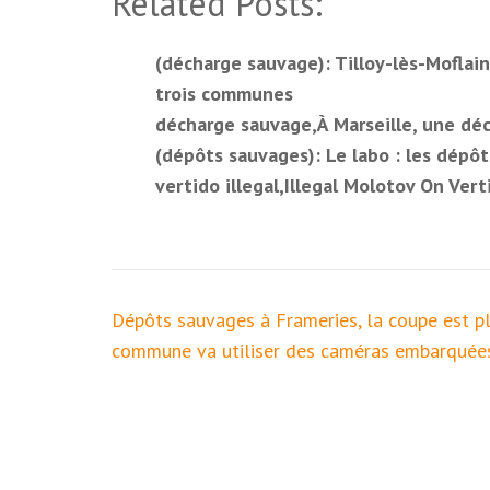
Related Posts:
(décharge sauvage): Tilloy-lès-Moflain
trois communes
décharge sauvage,À Marseille, une déc
(dépôts sauvages): Le labo : les dépô
vertido illegal,Illegal Molotov On Vert
Navigation
Dépôts sauvages à Frameries, la coupe est pl
de
commune va utiliser des caméras embarquée
l’article