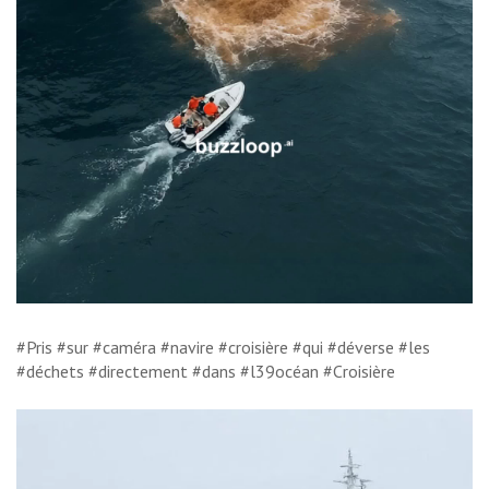
#Pris #sur #caméra #navire #croisière #qui #déverse #les
#déchets #directement #dans #l39océan #Croisière