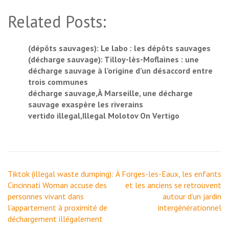
Related Posts:
(dépôts sauvages): Le labo : les dépôts sauvages
(décharge sauvage): Tilloy-lès-Moflaines : une
décharge sauvage à l’origine d’un désaccord entre
trois communes
décharge sauvage,À Marseille, une décharge
sauvage exaspère les riverains
vertido illegal,Illegal Molotov On Vertigo
Navigation
Tiktok (illegal waste dumping):
À Forges-les-Eaux, les enfants
de
Cincinnati Woman accuse des
et les anciens se retrouvent
l’article
personnes vivant dans
autour d’un jardin
l’appartement à proximité de
intergénérationnel
déchargement illégalement