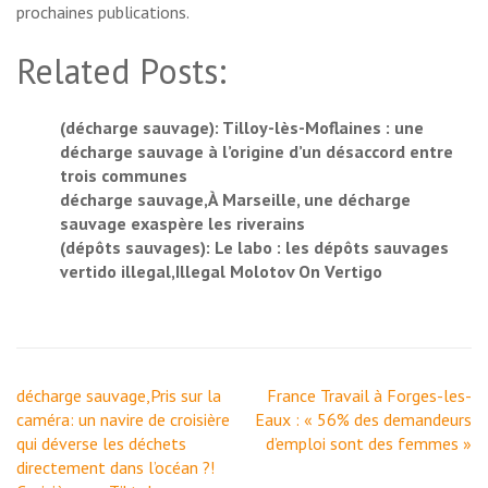
prochaines publications.
Related Posts:
(décharge sauvage): Tilloy-lès-Moflaines : une
décharge sauvage à l’origine d’un désaccord entre
trois communes
décharge sauvage,À Marseille, une décharge
sauvage exaspère les riverains
(dépôts sauvages): Le labo : les dépôts sauvages
vertido illegal,Illegal Molotov On Vertigo
Navigation
décharge sauvage,Pris sur la
France Travail à Forges-les-
de
caméra: un navire de croisière
Eaux : « 56% des demandeurs
l’article
qui déverse les déchets
d’emploi sont des femmes »
directement dans l’océan ?!