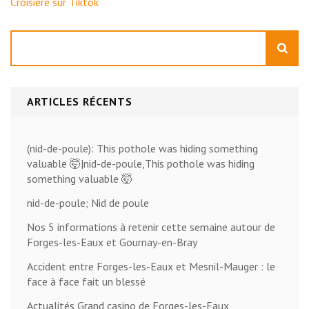
Croisière sur Tiktok
Rechercher
ARTICLES RÉCENTS
(nid-de-poule): This pothole was hiding something
valuable 🤯|nid-de-poule,This pothole was hiding
something valuable 🤯
nid-de-poule; Nid de poule
Nos 5 informations à retenir cette semaine autour de
Forges-les-Eaux et Gournay-en-Bray
Accident entre Forges-les-Eaux et Mesnil-Mauger : le
face à face fait un blessé
Actualités Grand casino de Forges-les-Eaux