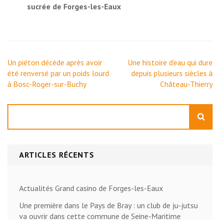
sucrée de Forges-les-Eaux
Navigation
Un piéton décède après avoir
Une histoire d’eau qui dure
de
été renversé par un poids lourd
depuis plusieurs siècles à
l’article
à Bosc-Roger-sur-Buchy
Château-Thierry
Rechercher
ARTICLES RÉCENTS
Actualités Grand casino de Forges-les-Eaux
Une première dans le Pays de Bray : un club de ju-jutsu
va ouvrir dans cette commune de Seine-Maritime