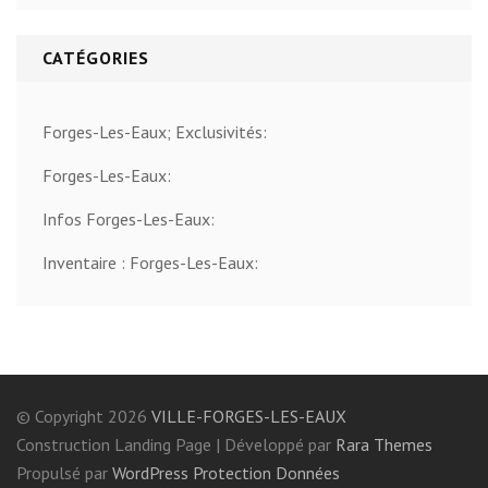
CATÉGORIES
Forges-Les-Eaux; Exclusivités:
Forges-Les-Eaux:
Infos Forges-Les-Eaux:
Inventaire : Forges-Les-Eaux:
© Copyright 2026
VILLE-FORGES-LES-EAUX
Construction Landing Page | Développé par
Rara Themes
Propulsé par
WordPress
Protection Données