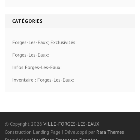
CATÉGORIES
Forges-Les-Eaux; Exclusivités:
Forges-Les-Eaux:
Infos Forges-Les-Eaux:
Inventaire : Forges-Les-Eaux:
© Copyright 2026
VILLE-FORGES-LES-EAUX
Construction Landing Page | Développé par
Rara Themes
Propulsé par
WordPress
Protection Données