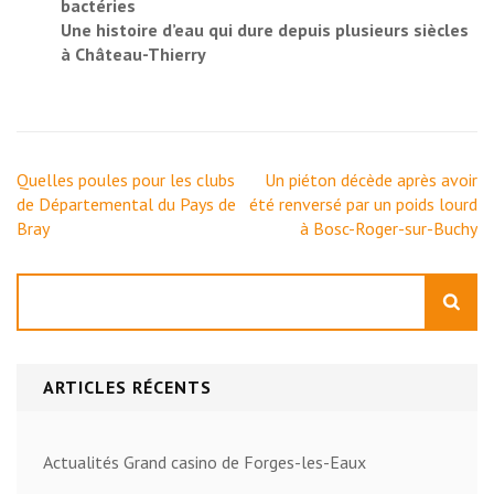
bactéries
Une histoire d’eau qui dure depuis plusieurs siècles
à Château-Thierry
Navigation
Quelles poules pour les clubs
Un piéton décède après avoir
de
de Départemental du Pays de
été renversé par un poids lourd
l’article
Bray
à Bosc-Roger-sur-Buchy
Rechercher
ARTICLES RÉCENTS
Actualités Grand casino de Forges-les-Eaux