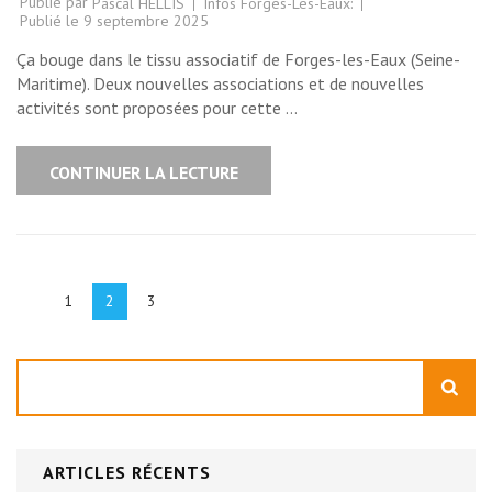
Publié par
Infos Forges-Les-Eaux:
Pascal HELLIS
Publié le
9 septembre 2025
Ça bouge dans le tissu associatif de Forges-les-Eaux (Seine-
Maritime). Deux nouvelles associations et de nouvelles
activités sont proposées pour cette …
CONTINUER LA LECTURE
Pagination
des
Page
Page
Page
1
2
3
publications
Rechercher
ARTICLES RÉCENTS