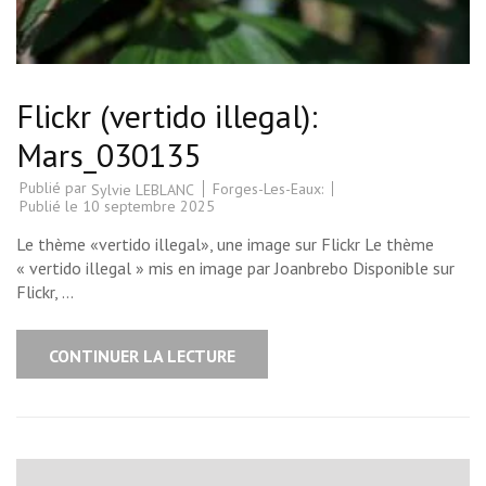
Flickr (vertido illegal):
Mars_030135
Publié par
Forges-Les-Eaux:
Sylvie LEBLANC
Publié le
10 septembre 2025
Le thème «vertido illegal», une image sur Flickr Le thème
« vertido illegal » mis en image par Joanbrebo Disponible sur
Flickr, …
CONTINUER LA LECTURE