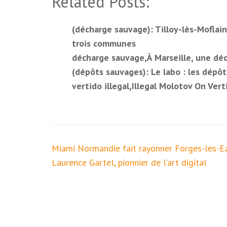
Related Posts:
(décharge sauvage): Tilloy-lès-Moflain
trois communes
décharge sauvage,À Marseille, une déc
(dépôts sauvages): Le labo : les dépô
vertido illegal,Illegal Molotov On Vert
Navigation
Miami Normandie fait rayonner Forges-les-E
de
Laurence Gartel, pionnier de l’art digital
l’article