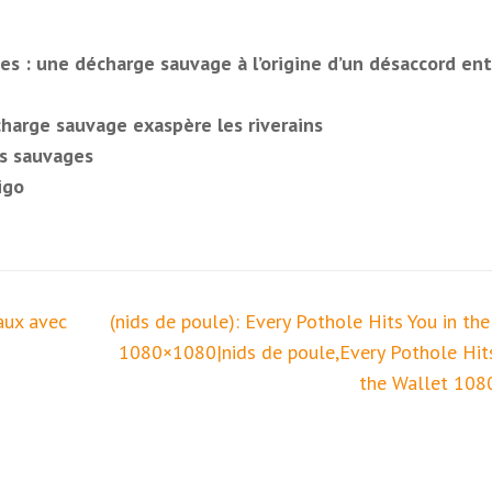
es : une décharge sauvage à l’origine d’un désaccord ent
harge sauvage exaspère les riverains
ts sauvages
igo
aux avec
(nids de poule): Every Pothole Hits You in th
1080×1080|nids de poule,Every Pothole Hits
the Wallet 10