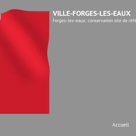
VILLE-FORGES-LES-EAUX
Forges-les-eaux; conservation site de réf
Accueil