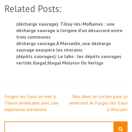
Related Posts:
(décharge sauvage): Tilloy-lès-Moflaines : une
décharge sauvage à l’origine d’un désaccord entre
trois communes
décharge sauvage,À Marseille, une décharge
sauvage exaspère les riverains
(dépôts sauvages): Le labo : les dépôts sauvages
vertido illegal,Illegal Molotov On Vertigo
Navigation
Forges-les-Eaux se met à
Nos idées de sorties pour ce
de
l’heure américaine avec une
week-end de Forges-les-Eaux
l’article
expérience immersive
à Vrocourt
Rechercher