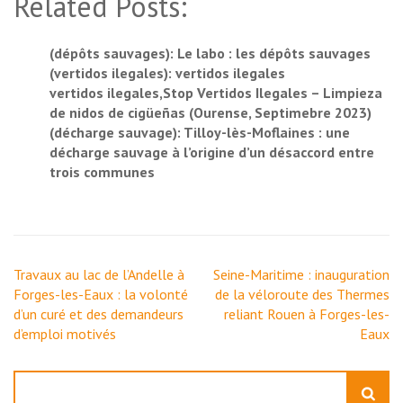
Related Posts:
(dépôts sauvages): Le labo : les dépôts sauvages
(vertidos ilegales): vertidos ilegales
vertidos ilegales,Stop Vertidos Ilegales – Limpieza
de nidos de cigüeñas (Ourense, Septimebre 2023)
(décharge sauvage): Tilloy-lès-Moflaines : une
décharge sauvage à l’origine d’un désaccord entre
trois communes
Navigation
Travaux au lac de l’Andelle à
Seine-Maritime : inauguration
de
Forges-les-Eaux : la volonté
de la véloroute des Thermes
l’article
d’un curé et des demandeurs
reliant Rouen à Forges-les-
d’emploi motivés
Eaux
Rechercher