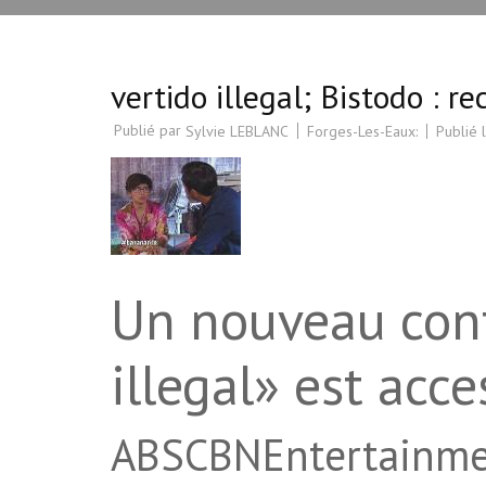
vertido illegal; Bistodo : re
Publié par
Forges-Les-Eaux:
Publié 
Sylvie LEBLANC
Un nouveau cont
illegal» est acc
ABSCBNEntertainmen