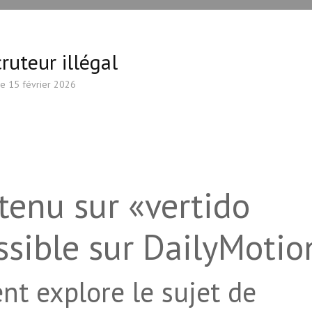
cruteur illégal
le
15 février 2026
enu sur «vertido
essible sur DailyMotio
t explore le sujet de