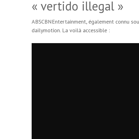
« vertido illegal »
ABSCBNEntertainment, également connu sous
dailymotion. La voilà accessible :