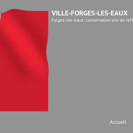
VILLE-FORGES-LES-EAUX
Forges-les-eaux; conservation site de réf
Accueil