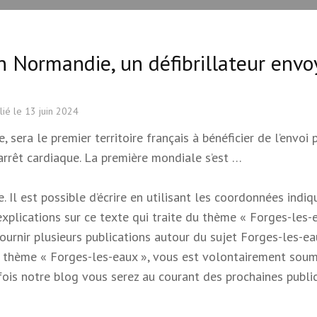
n Normandie, un défibrillateur envo
lié le
13 juin 2024
 sera le premier territoire français à bénéficier de l’envoi 
’arrêt cardiaque. La première mondiale s’est …
 Il est possible d’écrire en utilisant les coordonnées indi
 explications sur ce texte qui traite du thème « Forges-les-e
 fournir plusieurs publications autour du sujet Forges-les-e
e du thème « Forges-les-eaux », vous est volontairement soum
s fois notre blog vous serez au courant des prochaines publi