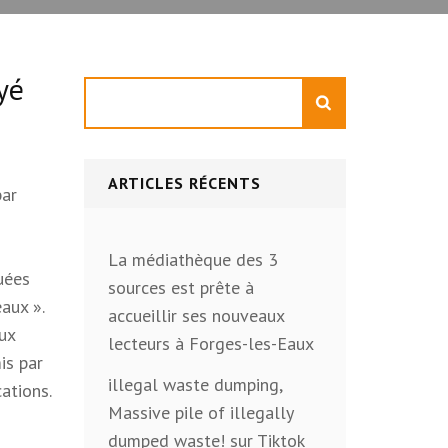
yé
Rechercher
ARTICLES RÉCENTS
par
La médiathèque des 3
quées
sources est prête à
aux ».
accueillir ses nouveaux
aux
lecteurs à Forges-les-Eaux
is par
illegal waste dumping,
cations.
Massive pile of illegally
dumped waste! sur Tiktok