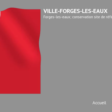
VILLE-FORGES-LES-EAUX
Forges-les-eaux; conservation site de réf
Accueil