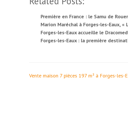
Related Posts:
Première en France : le Samu de Rouen 
Marion Maréchal à Forges-les-Eaux, « 
Forges-les-Eaux accueille le Dracome
Forges-les-Eaux : la première destina
Navigation
Vente maison 7 pièces 197 m² à Forges-les-E
de
l’article