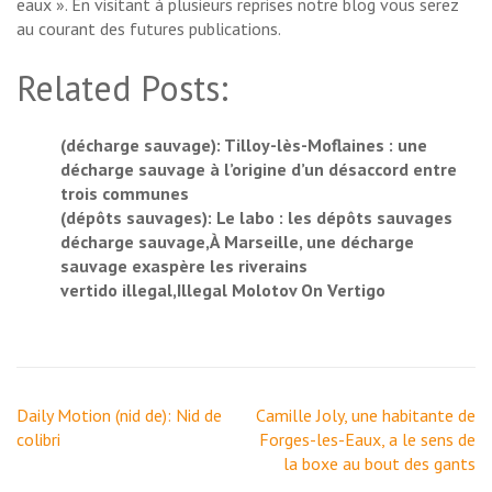
eaux ». En visitant à plusieurs reprises notre blog vous serez
au courant des futures publications.
Related Posts:
(décharge sauvage): Tilloy-lès-Moflaines : une
décharge sauvage à l’origine d’un désaccord entre
trois communes
(dépôts sauvages): Le labo : les dépôts sauvages
décharge sauvage,À Marseille, une décharge
sauvage exaspère les riverains
vertido illegal,Illegal Molotov On Vertigo
Navigation
Daily Motion (nid de): Nid de
Camille Joly, une habitante de
de
colibri
Forges-les-Eaux, a le sens de
l’article
la boxe au bout des gants