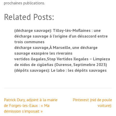
prochaines publications.
Related Posts:
(décharge sauvage): Tilloy-lès-Moflaines : une
décharge sauvage à l’origine d’un désaccord entre
trois communes
décharge sauvage,À Marseille, une décharge
sauvage exaspère les riverains
vertidos ilegales,Stop Vertidos Ilegales – Limpieza
de nidos de cigüeñas (Ourense, Septimebre 2023)
(dépôts sauvages): Le labo : les dépôts sauvages
Navigation
Patrick Dury, adjoint à la mairie
Pinterest (nid de poule
de
de Forges-les-Eaux : « Ma
voiture):
l’article
démission s’imposait »