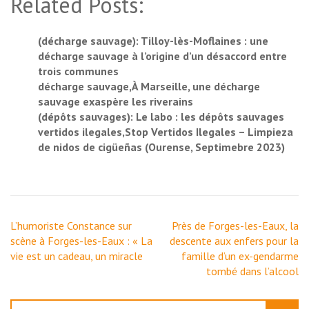
Related Posts:
(décharge sauvage): Tilloy-lès-Moflaines : une
décharge sauvage à l’origine d’un désaccord entre
trois communes
décharge sauvage,À Marseille, une décharge
sauvage exaspère les riverains
(dépôts sauvages): Le labo : les dépôts sauvages
vertidos ilegales,Stop Vertidos Ilegales – Limpieza
de nidos de cigüeñas (Ourense, Septimebre 2023)
Navigation
L’humoriste Constance sur
Près de Forges-les-Eaux, la
de
scène à Forges-les-Eaux : « La
descente aux enfers pour la
l’article
vie est un cadeau, un miracle
famille d’un ex-gendarme
tombé dans l’alcool
Rechercher