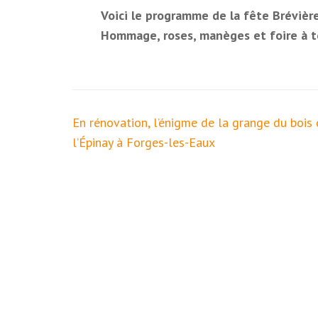
Voici le programme de la fête Brévièr
Hommage, roses, manèges et foire à to
Navigation
En rénovation, l’énigme de la grange du bois
de
l’Épinay à Forges-les-Eaux
l’article