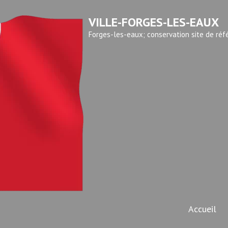
VILLE-FORGES-LES-EAUX
Forges-les-eaux; conservation site de réf
Accueil