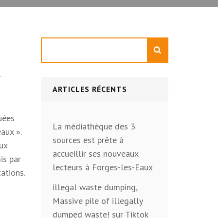
Rechercher
r
ARTICLES RÉCENTS
quées
La médiathèque des 3
aux ».
sources est prête à
aux
accueillir ses nouveaux
is par
lecteurs à Forges-les-Eaux
cations.
illegal waste dumping,
Massive pile of illegally
dumped waste! sur Tiktok