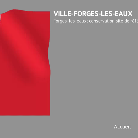
VILLE-FORGES-LES-EAUX
Forges-les-eaux; conservation site de réf
Accueil