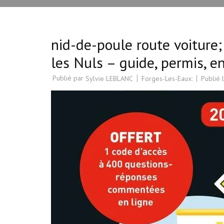
nid-de-poule route voiture
les Nuls – guide, permis, 
Publié par
Forges-Les-Eaux:
Publié 
Sylvie LEBLANC