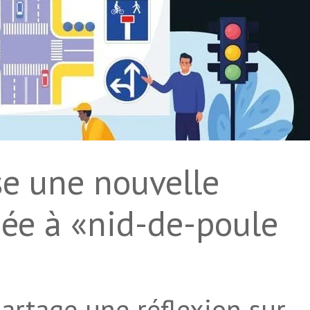
se une nouvelle
iée à «nid-de-poule
rtage une réflexion sur