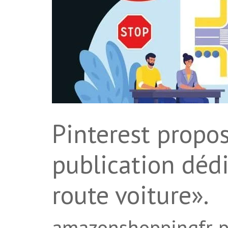
Pinterest propo
publication déd
route voiture».
amazonshoppingfr pa