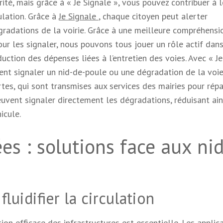
ité, mais grâce à « Je Signale », vous pouvez contribuer à 
ulation. Grâce à
Je Signale
, chaque citoyen peut alerter
égradations de la voirie. Grâce à une meilleure compréhensi
our les signaler, nous pouvons tous jouer un rôle actif dan
duction des dépenses liées à l’entretien des voies. Avec « Je
nt signaler un nid-de-poule ou une dégradation de la voie.
tes, qui sont transmises aux services des mairies pour répa
uvent signaler directement les dégradations, réduisant ain
icule.
es : solutions face aux nid
luidifier la circulation
tion efficace des infrastructures est essentielle. Les applic