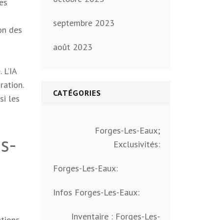
les
septembre 2023
on des
s
août 2023
 L’IA
ration.
CATÉGORIES
si les
Forges-Les-Eaux;
s-
Exclusivités:
Forges-Les-Eaux:
Infos Forges-Les-Eaux:
Inventaire : Forges-Les-
ations