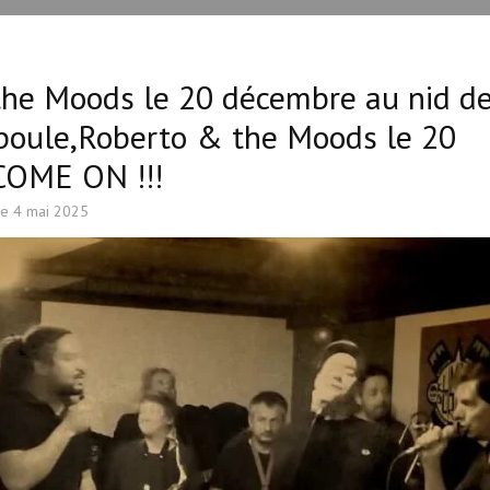
the Moods le 20 décembre au nid d
poule,Roberto & the Moods le 20
COME ON !!!
le
4 mai 2025