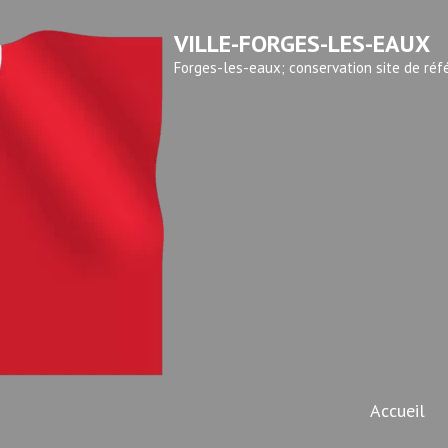
VILLE-FORGES-LES-EAUX
Forges-les-eaux; conservation site de réf
Accueil