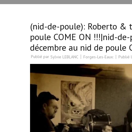
(nid-de-poule): Roberto & 
poule COME ON !!!|nid-de-
décembre au nid de poule 
Publié par
Forges-Les-Eaux:
Publié 
Sylvie LEBLANC