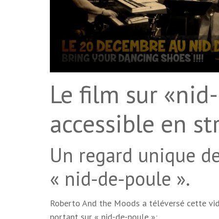
Le film sur «nid
accessible en s
Un regard unique d
« nid-de-poule ».
Roberto And the Moods a téléversé cette vid
portant sur « nid-de-poule »: