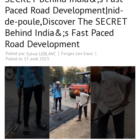
Paced Road Development|nid-
de-poule,Discover The SECRET
Behind India&;s Fast Paced
Road Development
Publié par
Forges-Les-Eaux:
Sylvie LEBLANC
Publié le
13 août 2025